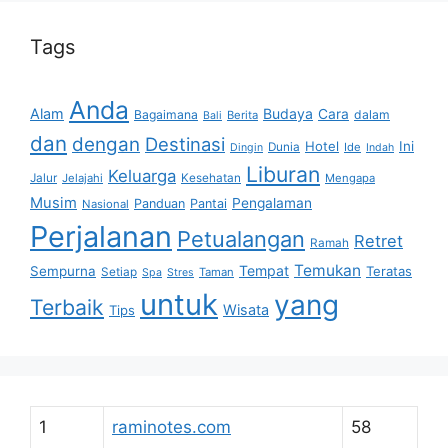
Tags
Anda
Alam
Budaya
Cara
Bagaimana
dalam
Berita
Bali
dan
dengan
Destinasi
Hotel
Ini
Dunia
Ide
Dingin
Indah
Liburan
Keluarga
Jalur
Jelajahi
Kesehatan
Mengapa
Musim
Pengalaman
Panduan
Pantai
Nasional
Perjalanan
Petualangan
Retret
Ramah
Temukan
Tempat
Sempurna
Teratas
Setiap
Taman
Spa
Stres
untuk
yang
Terbaik
Wisata
Tips
1
raminotes.com
58