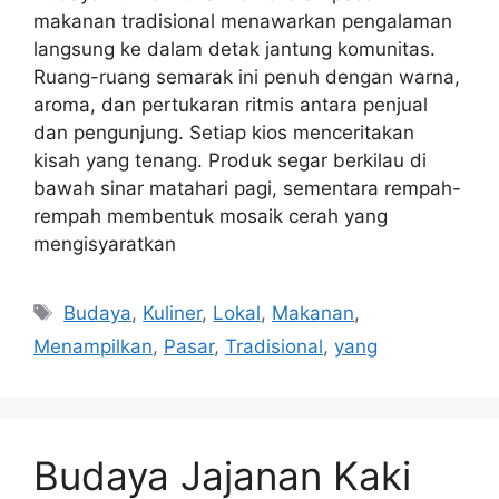
makanan tradisional menawarkan pengalaman
langsung ke dalam detak jantung komunitas.
Ruang-ruang semarak ini penuh dengan warna,
aroma, dan pertukaran ritmis antara penjual
dan pengunjung. Setiap kios menceritakan
kisah yang tenang. Produk segar berkilau di
bawah sinar matahari pagi, sementara rempah-
rempah membentuk mosaik cerah yang
mengisyaratkan
Tags
Budaya
,
Kuliner
,
Lokal
,
Makanan
,
Menampilkan
,
Pasar
,
Tradisional
,
yang
Budaya Jajanan Kaki