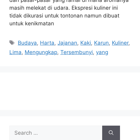
dan pasar-pasar yang ramai di mana aromanya
masih melekat di udara. Ekspresi kuliner ini
tidak dikurasi untuk tontonan namun dibuat
untuk kenikmatan
Tags
Budaya
,
Harta
,
Jajanan
,
Kaki
,
Karun
,
Kuliner
,
Lima
,
Mengungkap
,
Tersembunyi
,
yang
Search
for: