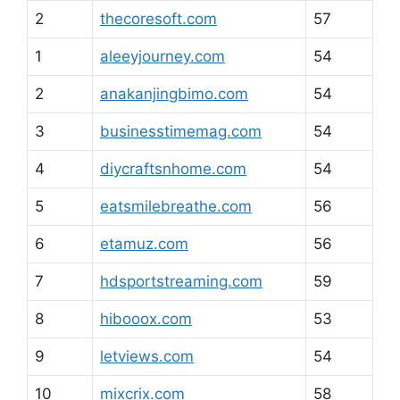
2
thecoresoft.com
57
1
aleeyjourney.com
54
2
anakanjingbimo.com
54
3
businesstimemag.com
54
4
diycraftsnhome.com
54
5
eatsmilebreathe.com
56
6
etamuz.com
56
7
hdsportstreaming.com
59
8
hibooox.com
53
9
letviews.com
54
10
mixcrix.com
58