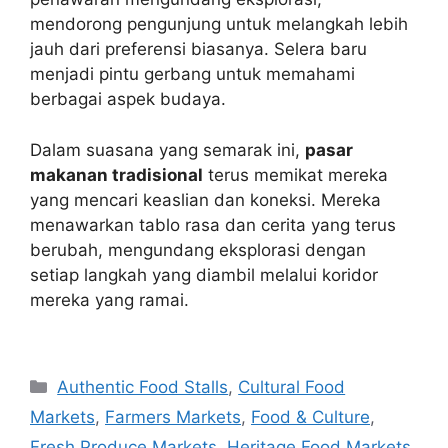
mendorong pengunjung untuk melangkah lebih
jauh dari preferensi biasanya. Selera baru
menjadi pintu gerbang untuk memahami
berbagai aspek budaya.
Dalam suasana yang semarak ini,
pasar
makanan tradisional
terus memikat mereka
yang mencari keaslian dan koneksi. Mereka
menawarkan tablo rasa dan cerita yang terus
berubah, mengundang eksplorasi dengan
setiap langkah yang diambil melalui koridor
mereka yang ramai.
Navigasi
Categories
Authentic Food Stalls
,
Cultural Food
pos
Markets
,
Farmers Markets
,
Food & Culture
,
Fresh Produce Markets
,
Heritage Food Markets
,