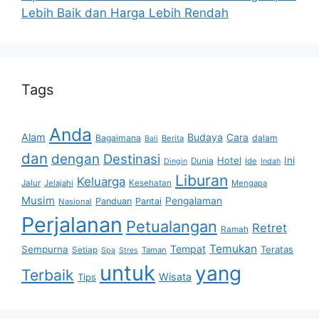
Lebih Baik dan Harga Lebih Rendah
Tags
Anda
Alam
Budaya
Cara
Bagaimana
dalam
Berita
Bali
dan
dengan
Destinasi
Hotel
Ini
Dunia
Ide
Dingin
Indah
Liburan
Keluarga
Jalur
Jelajahi
Kesehatan
Mengapa
Musim
Pengalaman
Panduan
Pantai
Nasional
Perjalanan
Petualangan
Retret
Ramah
Temukan
Tempat
Sempurna
Teratas
Setiap
Taman
Spa
Stres
untuk
yang
Terbaik
Wisata
Tips