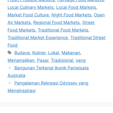
Local Culinary Markets
,
Local Food Markets
,
Market Food Culture
,
Night Food Markets
,
Open
Air Markets
,
Regional Food Markets
,
Street
Food Markets
,
Traditional Food Markets
,
Traditional Market Experience
,
Traditional Street
Food
Tags
Budaya
,
Kuliner
,
Lokal
,
Makanan
,
Menampilkan
,
Pasar
,
Tradisional
,
yang
Bangunan Terkenal Ikonik Pariwisata
Australia
Pengalaman Rekreasi Odyssey yang
Menginspirasi