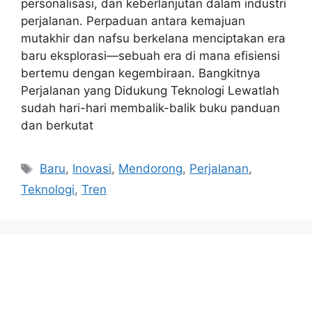
personalisasi, dan keberlanjutan dalam industri
perjalanan. Perpaduan antara kemajuan
mutakhir dan nafsu berkelana menciptakan era
baru eksplorasi—sebuah era di mana efisiensi
bertemu dengan kegembiraan. Bangkitnya
Perjalanan yang Didukung Teknologi Lewatlah
sudah hari-hari membalik-balik buku panduan
dan berkutat
Tags
Baru
,
Inovasi
,
Mendorong
,
Perjalanan
,
Teknologi
,
Tren