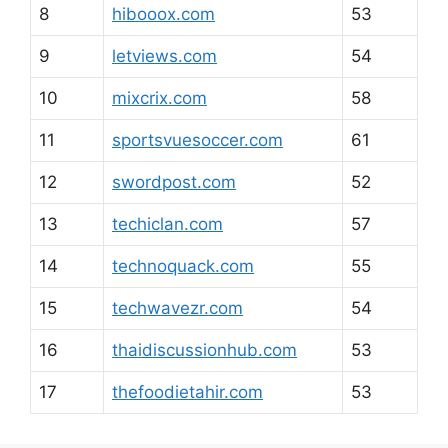
8
hibooox.com
53
9
letviews.com
54
10
mixcrix.com
58
11
sportsvuesoccer.com
61
12
swordpost.com
52
13
techiclan.com
57
14
technoquack.com
55
15
techwavezr.com
54
16
thaidiscussionhub.com
53
17
thefoodietahir.com
53