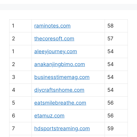
1
raminotes.com
58
2
thecoresoft.com
57
1
aleeyjourney.com
54
2
anakanjingbimo.com
54
3
businesstimemag.com
54
4
diycraftsnhome.com
54
5
eatsmilebreathe.com
56
6
etamuz.com
56
7
hdsportstreaming.com
59