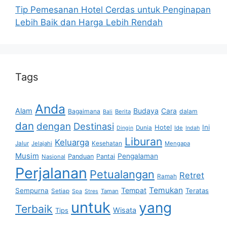
Tip Pemesanan Hotel Cerdas untuk Penginapan
Lebih Baik dan Harga Lebih Rendah
Tags
Anda
Alam
Budaya
Cara
Bagaimana
dalam
Berita
Bali
dan
dengan
Destinasi
Hotel
Ini
Dunia
Ide
Dingin
Indah
Liburan
Keluarga
Jalur
Jelajahi
Kesehatan
Mengapa
Musim
Pengalaman
Panduan
Pantai
Nasional
Perjalanan
Petualangan
Retret
Ramah
Temukan
Tempat
Sempurna
Teratas
Setiap
Taman
Spa
Stres
untuk
yang
Terbaik
Wisata
Tips