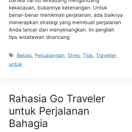
bahwa hal itu terkadang mengundang
kekacauan, bukannya ketenangan. Untuk
benar-benar menikmati perjalanan, ada baiknya
menerapkan strategi yang membuat perjalanan
Anda lancar dan menyenangkan. Ini pergilah
tips wisatawan dirancang
Tags
Bebas
,
Petualangan
,
Stres
,
Tips
,
Traveller
,
untuk
Rahasia Go Traveler
untuk Perjalanan
Bahagia