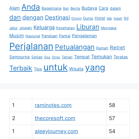
Anda
Alam
Budaya
Cara
Bagaimana
dalam
Berita
Bali
dan
dengan
Destinasi
Hotel
Ini
Dunia
Ide
Dingin
Indah
Liburan
Keluarga
Jalur
Jelajahi
Kesehatan
Mengapa
Musim
Pengalaman
Panduan
Pantai
Nasional
Perjalanan
Petualangan
Retret
Ramah
Temukan
Tempat
Sempurna
Teratas
Setiap
Taman
Spa
Stres
untuk
yang
Terbaik
Wisata
Tips
1
raminotes.com
58
2
thecoresoft.com
57
1
aleeyjourney.com
54