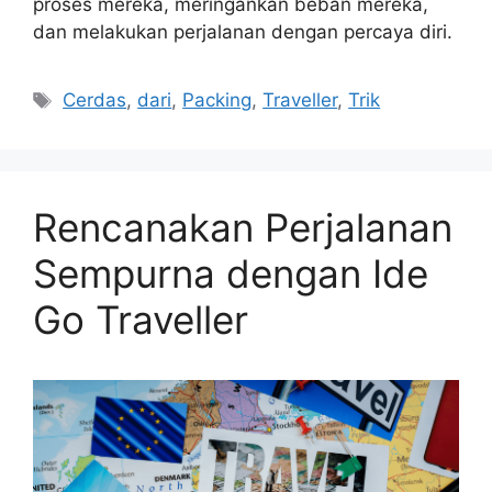
proses mereka, meringankan beban mereka,
dan melakukan perjalanan dengan percaya diri.
Tags
Cerdas
,
dari
,
Packing
,
Traveller
,
Trik
Rencanakan Perjalanan
Sempurna dengan Ide
Go Traveller