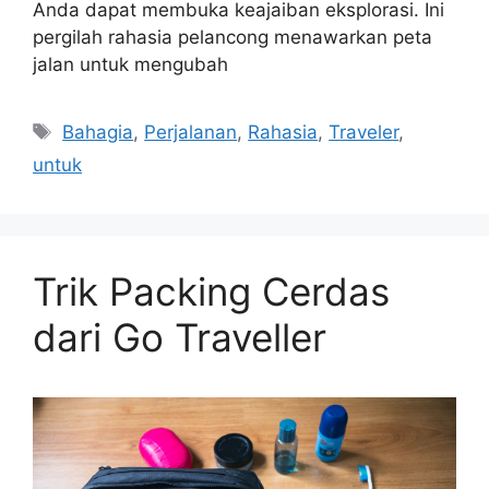
Anda dapat membuka keajaiban eksplorasi. Ini
pergilah rahasia pelancong menawarkan peta
jalan untuk mengubah
Tags
Bahagia
,
Perjalanan
,
Rahasia
,
Traveler
,
untuk
Trik Packing Cerdas
dari Go Traveller