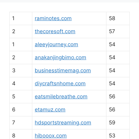
1
raminotes.com
58
2
thecoresoft.com
57
1
aleeyjourney.com
54
2
anakanjingbimo.com
54
3
businesstimemag.com
54
4
diycraftsnhome.com
54
5
eatsmilebreathe.com
56
6
etamuz.com
56
7
hdsportstreaming.com
59
8
hibooox.com
53