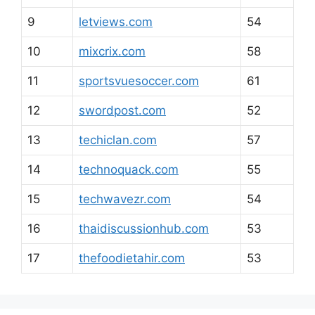
9
letviews.com
54
10
mixcrix.com
58
11
sportsvuesoccer.com
61
12
swordpost.com
52
13
techiclan.com
57
14
technoquack.com
55
15
techwavezr.com
54
16
thaidiscussionhub.com
53
17
thefoodietahir.com
53