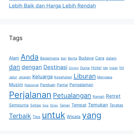
Lebih Baik dan Harga Lebih Rendah
Tags
Anda
Alam
Budaya
Cara
Bagaimana
dalam
Berita
Bali
dan
dengan
Destinasi
Hotel
Ini
Dunia
Ide
Dingin
Indah
Liburan
Keluarga
Jalur
Jelajahi
Kesehatan
Mengapa
Musim
Pengalaman
Panduan
Pantai
Nasional
Perjalanan
Petualangan
Retret
Ramah
Temukan
Tempat
Sempurna
Teratas
Setiap
Taman
Spa
Stres
untuk
yang
Terbaik
Wisata
Tips