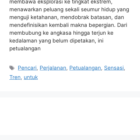
membawa eksplorasi ke tingkat ekstrem,
menawarkan peluang sekali seumur hidup yang
menguji ketahanan, mendobrak batasan, dan
mendefinisikan kembali makna bepergian. Dari
membubung ke angkasa hingga terjun ke
kedalaman yang belum dipetakan, ini
petualangan
Tags
Pencari
,
Perjalanan
,
Petualangan
,
Sensasi
,
Tren
,
untuk