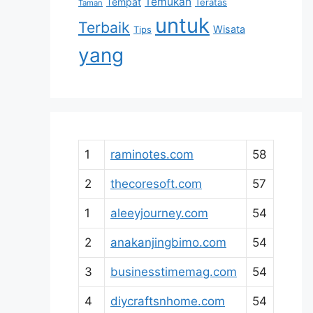
Temukan
Tempat
Teratas
Taman
untuk
Terbaik
Wisata
Tips
yang
1
raminotes.com
58
2
thecoresoft.com
57
1
aleeyjourney.com
54
2
anakanjingbimo.com
54
3
businesstimemag.com
54
4
diycraftsnhome.com
54