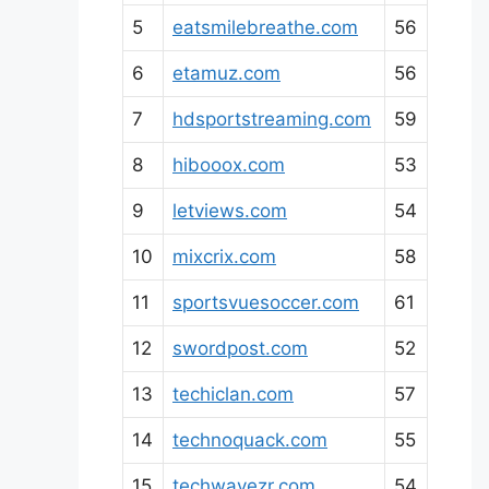
5
eatsmilebreathe.com
56
6
etamuz.com
56
7
hdsportstreaming.com
59
8
hibooox.com
53
9
letviews.com
54
10
mixcrix.com
58
11
sportsvuesoccer.com
61
12
swordpost.com
52
13
techiclan.com
57
14
technoquack.com
55
15
techwavezr.com
54