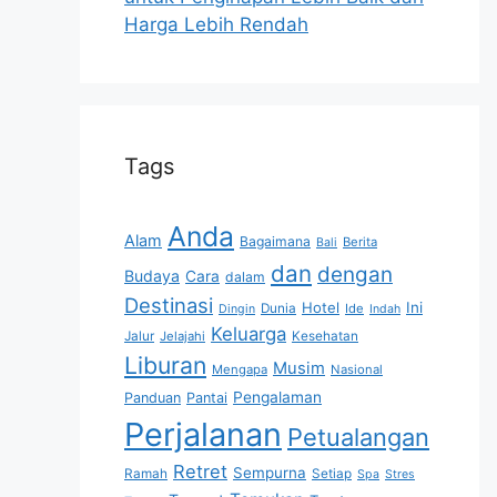
Harga Lebih Rendah
Tags
Anda
Alam
Bagaimana
Berita
Bali
dan
dengan
Budaya
Cara
dalam
Destinasi
Hotel
Ini
Dunia
Ide
Dingin
Indah
Keluarga
Jalur
Jelajahi
Kesehatan
Liburan
Musim
Mengapa
Nasional
Pengalaman
Panduan
Pantai
Perjalanan
Petualangan
Retret
Sempurna
Ramah
Setiap
Spa
Stres