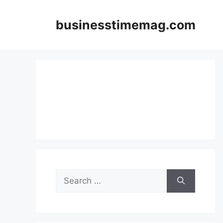
Skip
to
businesstimemag.com
content
Search
for: