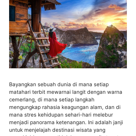
Bayangkan sebuah dunia di mana setiap
matahari terbit mewarnai langit dengan warna
cemerlang, di mana setiap langkah
mengungkap rahasia keagungan alam, dan di
mana stres kehidupan sehari-hari melebur
menjadi panorama ketenangan. Ini adalah janji
untuk menjelajah destinasi wisata yang