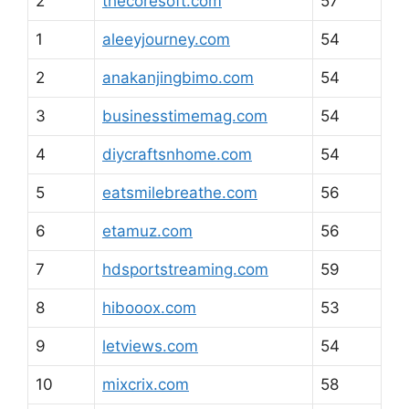
2
thecoresoft.com
57
1
aleeyjourney.com
54
2
anakanjingbimo.com
54
3
businesstimemag.com
54
4
diycraftsnhome.com
54
5
eatsmilebreathe.com
56
6
etamuz.com
56
7
hdsportstreaming.com
59
8
hibooox.com
53
9
letviews.com
54
10
mixcrix.com
58