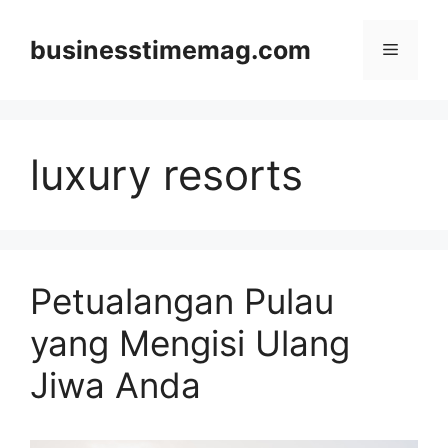
Skip
to
businesstimemag.com
Menu
content
luxury resorts
Petualangan Pulau
yang Mengisi Ulang
Jiwa Anda