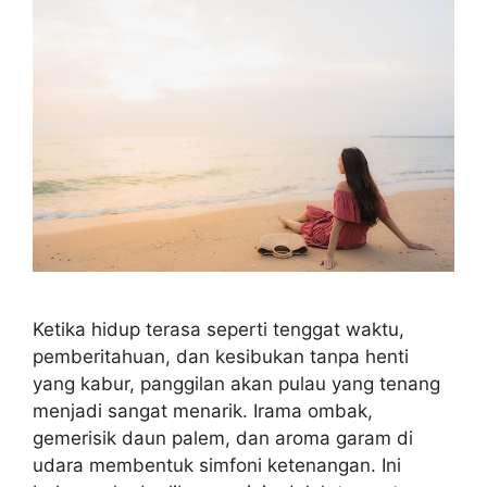
Ketika hidup terasa seperti tenggat waktu,
pemberitahuan, dan kesibukan tanpa henti
yang kabur, panggilan akan pulau yang tenang
menjadi sangat menarik. Irama ombak,
gemerisik daun palem, dan aroma garam di
udara membentuk simfoni ketenangan. Ini