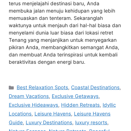
terus menjelajahi destinasi baru, Anda
membuka jalan menuju kehidupan yang lebih
memuaskan dan tenteram. Sekaranglah
waktunya untuk menjauh dari hal-hal biasa dan
menyelami dunia luar biasa dari lokasi retret
Tenang yang menjanjikan untuk menyegarkan
pikiran Anda, membangkitkan semangat Anda,
dan membuat Anda terinspirasi untuk kembali
beraktivitas dengan energi baru.
Navigasi
Categories
Best Relaxation Spots
,
Coastal Destinations
,
pos
Dream Vacations
,
Exclusive Getaways
,
Exclusive Hideaways
,
Hidden Retreats
,
Idyllic
Locations
,
Leisure Havens
,
Leisure Havens
Guide
,
Luxury Destinations
,
luxury resorts
,