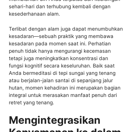
sehari-hari dan terhubung kembali dengan
kesederhanaan alam.
Terlibat dengan alam juga dapat menumbuhkan
kesadaran—sebuah praktik yang membawa
kesadaran pada momen saat ini. Perhatian
penuh tidak hanya mengurangi kecemasan
tetapi juga meningkatkan konsentrasi dan
fungsi kognitif secara keseluruhan. Baik saat
Anda bermeditasi di tepi sungai yang tenang
atau berjalan-jalan santai di sepanjang jalur
hutan, momen kehadiran ini merupakan bagian
integral untuk merasakan manfaat penuh dari
retret yang tenang.
Mengintegrasikan