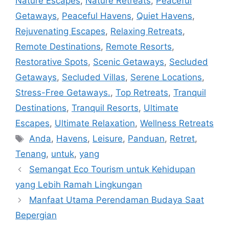
Nature Escapes
,
Nature Retreats
,
Peaceful
Getaways
,
Peaceful Havens
,
Quiet Havens
,
Rejuvenating Escapes
,
Relaxing Retreats
,
Remote Destinations
,
Remote Resorts
,
Restorative Spots
,
Scenic Getaways
,
Secluded
Getaways
,
Secluded Villas
,
Serene Locations
,
Stress-Free Getaways.
,
Top Retreats
,
Tranquil
Destinations
,
Tranquil Resorts
,
Ultimate
Escapes
,
Ultimate Relaxation
,
Wellness Retreats
Tags
Anda
,
Havens
,
Leisure
,
Panduan
,
Retret
,
Tenang
,
untuk
,
yang
Semangat Eco Tourism untuk Kehidupan
yang Lebih Ramah Lingkungan
Manfaat Utama Perendaman Budaya Saat
Bepergian