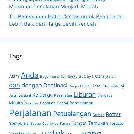
Membuat Perjalanan Menjadi Mudah
Tip Pemesanan Hotel Cerdas untuk Penginapan
Lebih Baik dan Harga Lebih Rendah
Tags
Anda
Alam
Budaya
Cara
Bagaimana
dalam
Berita
Bali
dan
dengan
Destinasi
Hotel
Ini
Dunia
Ide
Dingin
Indah
Liburan
Keluarga
Jalur
Jelajahi
Kesehatan
Mengapa
Musim
Pengalaman
Panduan
Pantai
Nasional
Perjalanan
Petualangan
Retret
Ramah
Temukan
Tempat
Sempurna
Teratas
Setiap
Taman
Spa
Stres
untuk
yang