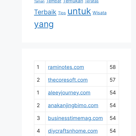
Temukan
Tempat
Teratas
Taman
untuk
Terbaik
Wisata
Tips
yang
1
raminotes.com
58
2
thecoresoft.com
57
1
aleeyjourney.com
54
2
anakanjingbimo.com
54
3
businesstimemag.com
54
4
diycraftsnhome.com
54