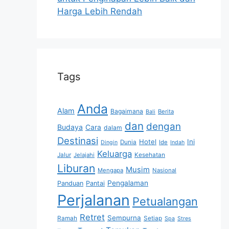
Harga Lebih Rendah
Tags
Anda
Alam
Bagaimana
Berita
Bali
dan
dengan
Budaya
Cara
dalam
Destinasi
Hotel
Ini
Dunia
Ide
Dingin
Indah
Keluarga
Jalur
Jelajahi
Kesehatan
Liburan
Musim
Mengapa
Nasional
Pengalaman
Panduan
Pantai
Perjalanan
Petualangan
Retret
Sempurna
Ramah
Setiap
Spa
Stres