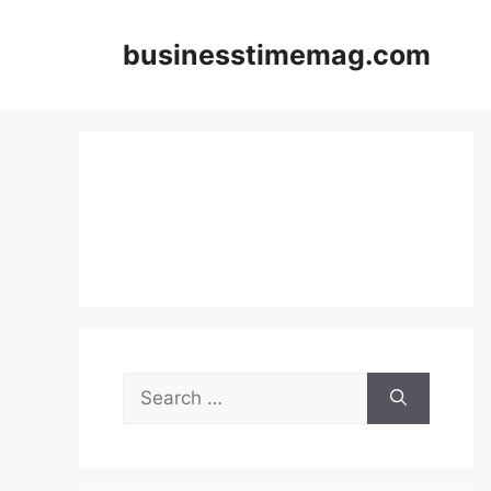
Skip
to
businesstimemag.com
content
Search
for: