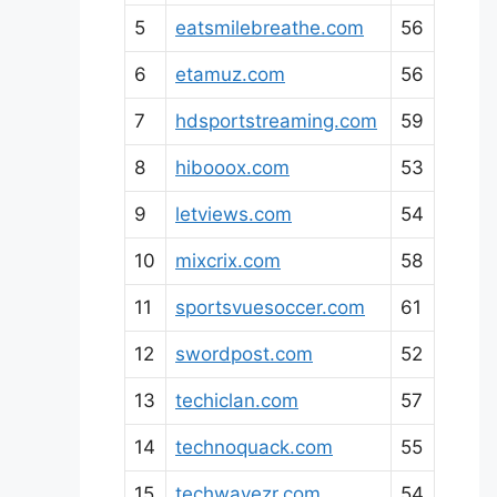
5
eatsmilebreathe.com
56
6
etamuz.com
56
7
hdsportstreaming.com
59
8
hibooox.com
53
9
letviews.com
54
10
mixcrix.com
58
11
sportsvuesoccer.com
61
12
swordpost.com
52
13
techiclan.com
57
14
technoquack.com
55
15
techwavezr.com
54