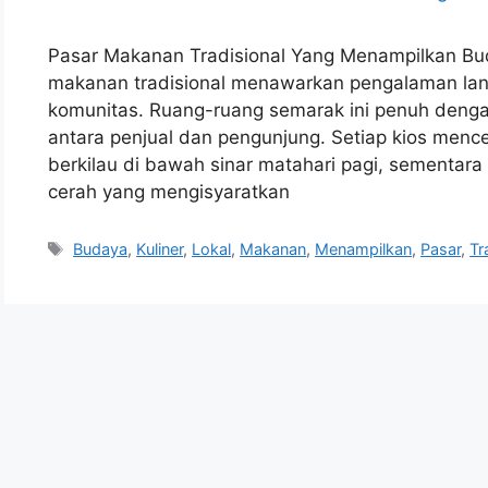
Pasar Makanan Tradisional Yang Menampilkan Buda
makanan tradisional menawarkan pengalaman lan
komunitas. Ruang-ruang semarak ini penuh denga
antara penjual dan pengunjung. Setiap kios mence
berkilau di bawah sinar matahari pagi, sement
cerah yang mengisyaratkan
Tags
Budaya
,
Kuliner
,
Lokal
,
Makanan
,
Menampilkan
,
Pasar
,
Tr