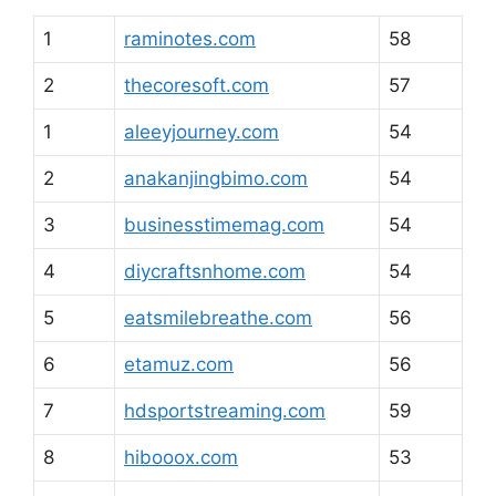
1
raminotes.com
58
2
thecoresoft.com
57
1
aleeyjourney.com
54
2
anakanjingbimo.com
54
3
businesstimemag.com
54
4
diycraftsnhome.com
54
5
eatsmilebreathe.com
56
6
etamuz.com
56
7
hdsportstreaming.com
59
8
hibooox.com
53