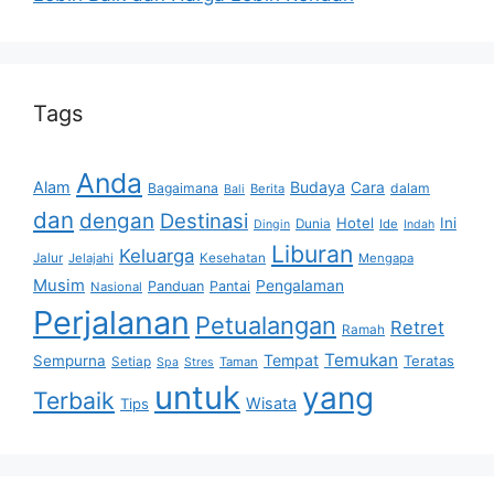
Tags
Anda
Alam
Budaya
Cara
Bagaimana
dalam
Berita
Bali
dan
dengan
Destinasi
Hotel
Ini
Dunia
Ide
Dingin
Indah
Liburan
Keluarga
Jalur
Jelajahi
Kesehatan
Mengapa
Musim
Pengalaman
Panduan
Pantai
Nasional
Perjalanan
Petualangan
Retret
Ramah
Temukan
Tempat
Sempurna
Teratas
Setiap
Taman
Spa
Stres
untuk
yang
Terbaik
Wisata
Tips