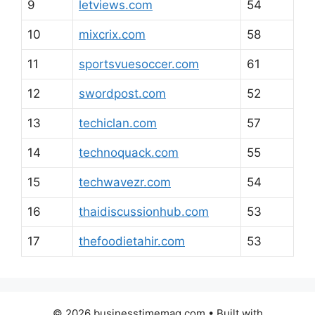
9
letviews.com
54
10
mixcrix.com
58
11
sportsvuesoccer.com
61
12
swordpost.com
52
13
techiclan.com
57
14
technoquack.com
55
15
techwavezr.com
54
16
thaidiscussionhub.com
53
17
thefoodietahir.com
53
© 2026 businesstimemag.com
• Built with