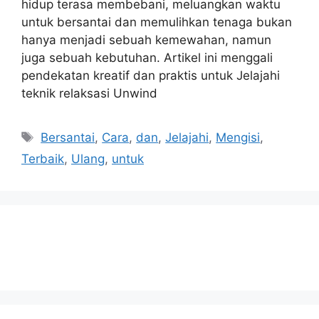
hidup terasa membebani, meluangkan waktu
untuk bersantai dan memulihkan tenaga bukan
hanya menjadi sebuah kemewahan, namun
juga sebuah kebutuhan. Artikel ini menggali
pendekatan kreatif dan praktis untuk Jelajahi
teknik relaksasi Unwind
Tags
Bersantai
,
Cara
,
dan
,
Jelajahi
,
Mengisi
,
Terbaik
,
Ulang
,
untuk