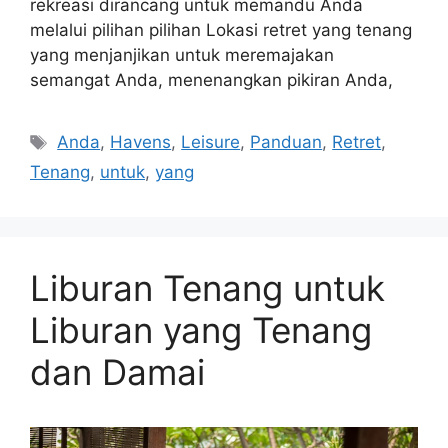
rekreasi dirancang untuk memandu Anda
melalui pilihan pilihan Lokasi retret yang tenang
yang menjanjikan untuk meremajakan
semangat Anda, menenangkan pikiran Anda,
Tags
Anda
,
Havens
,
Leisure
,
Panduan
,
Retret
,
Tenang
,
untuk
,
yang
Liburan Tenang untuk
Liburan yang Tenang
dan Damai