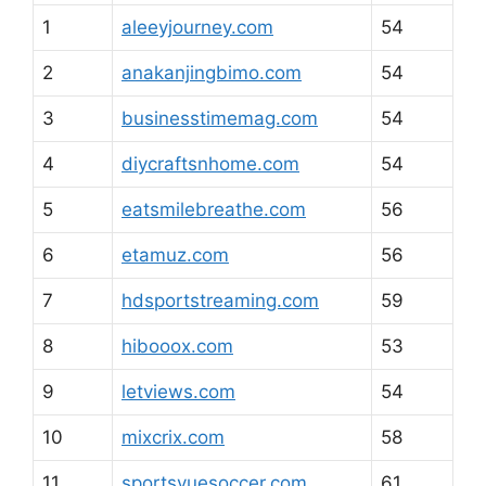
1
aleeyjourney.com
54
2
anakanjingbimo.com
54
3
businesstimemag.com
54
4
diycraftsnhome.com
54
5
eatsmilebreathe.com
56
6
etamuz.com
56
7
hdsportstreaming.com
59
8
hibooox.com
53
9
letviews.com
54
10
mixcrix.com
58
11
sportsvuesoccer.com
61