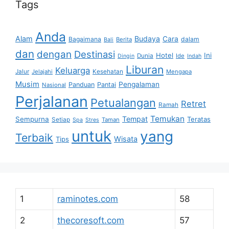
Tags
Anda
Alam
Budaya
Cara
Bagaimana
dalam
Berita
Bali
dan
dengan
Destinasi
Hotel
Ini
Dunia
Ide
Dingin
Indah
Liburan
Keluarga
Jalur
Jelajahi
Kesehatan
Mengapa
Musim
Pengalaman
Panduan
Pantai
Nasional
Perjalanan
Petualangan
Retret
Ramah
Temukan
Tempat
Sempurna
Teratas
Setiap
Taman
Spa
Stres
untuk
yang
Terbaik
Wisata
Tips
1
raminotes.com
58
2
thecoresoft.com
57