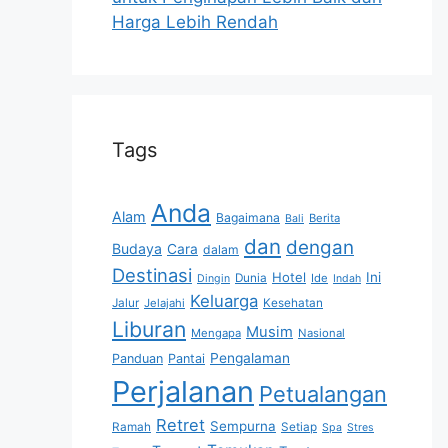
Harga Lebih Rendah
Tags
Anda
Alam
Bagaimana
Berita
Bali
dan
dengan
Budaya
Cara
dalam
Destinasi
Hotel
Ini
Dunia
Ide
Dingin
Indah
Keluarga
Jalur
Jelajahi
Kesehatan
Liburan
Musim
Mengapa
Nasional
Pengalaman
Panduan
Pantai
Perjalanan
Petualangan
Retret
Sempurna
Ramah
Setiap
Spa
Stres