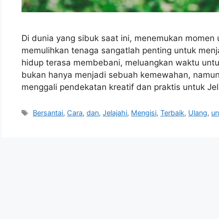
Di dunia yang sibuk saat ini, menemukan momen u
memulihkan tenaga sangatlah penting untuk menja
hidup terasa membebani, meluangkan waktu untu
bukan hanya menjadi sebuah kemewahan, namun j
menggali pendekatan kreatif dan praktis untuk Jel
Tags
Bersantai
,
Cara
,
dan
,
Jelajahi
,
Mengisi
,
Terbaik
,
Ulang
,
un