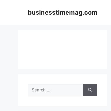
Skip
to
businesstimemag.com
content
Search
for: