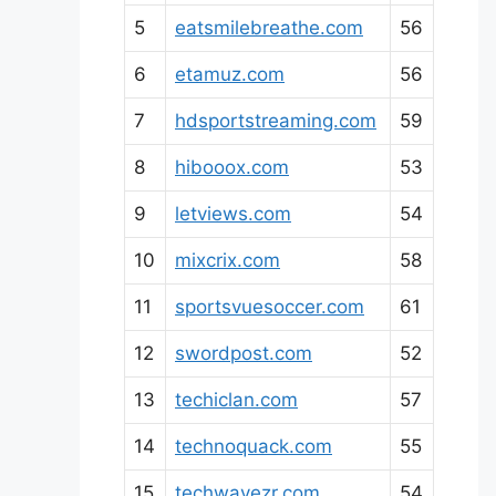
5
eatsmilebreathe.com
56
6
etamuz.com
56
7
hdsportstreaming.com
59
8
hibooox.com
53
9
letviews.com
54
10
mixcrix.com
58
11
sportsvuesoccer.com
61
12
swordpost.com
52
13
techiclan.com
57
14
technoquack.com
55
15
techwavezr.com
54