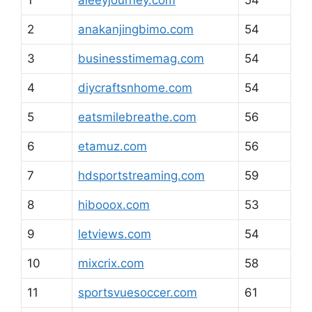
1
aleeyjourney.com
54
2
anakanjingbimo.com
54
3
businesstimemag.com
54
4
diycraftsnhome.com
54
5
eatsmilebreathe.com
56
6
etamuz.com
56
7
hdsportstreaming.com
59
8
hibooox.com
53
9
letviews.com
54
10
mixcrix.com
58
11
sportsvuesoccer.com
61