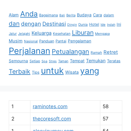
Anda
Alam
Budaya
Cara
Bagaimana
dalam
Berita
Bali
dan
dengan
Destinasi
Hotel
Ini
Dunia
Ide
Dingin
Indah
Liburan
Keluarga
Jalur
Jelajahi
Kesehatan
Mengapa
Musim
Pengalaman
Panduan
Pantai
Nasional
Perjalanan
Petualangan
Retret
Ramah
Temukan
Tempat
Sempurna
Teratas
Setiap
Taman
Spa
Stres
untuk
yang
Terbaik
Wisata
Tips
1
raminotes.com
58
2
thecoresoft.com
57