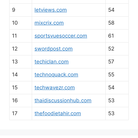
9
letviews.com
54
10
mixcrix.com
58
11
sportsvuesoccer.com
61
12
swordpost.com
52
13
techiclan.com
57
14
technoquack.com
55
15
techwavezr.com
54
16
thaidiscussionhub.com
53
17
thefoodietahir.com
53