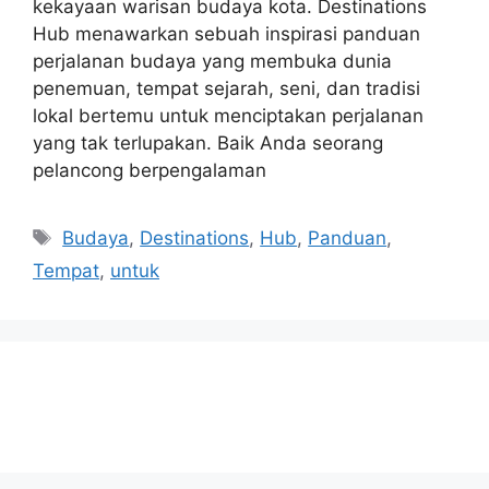
kekayaan warisan budaya kota. Destinations
Hub menawarkan sebuah inspirasi panduan
perjalanan budaya yang membuka dunia
penemuan, tempat sejarah, seni, dan tradisi
lokal bertemu untuk menciptakan perjalanan
yang tak terlupakan. Baik Anda seorang
pelancong berpengalaman
Tags
Budaya
,
Destinations
,
Hub
,
Panduan
,
Tempat
,
untuk