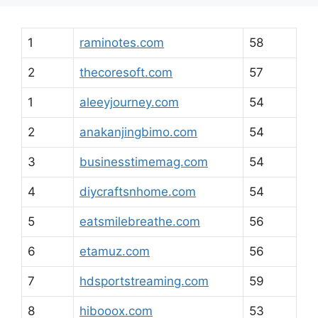
1
raminotes.com
58
2
thecoresoft.com
57
1
aleeyjourney.com
54
2
anakanjingbimo.com
54
3
businesstimemag.com
54
4
diycraftsnhome.com
54
5
eatsmilebreathe.com
56
6
etamuz.com
56
7
hdsportstreaming.com
59
8
hibooox.com
53