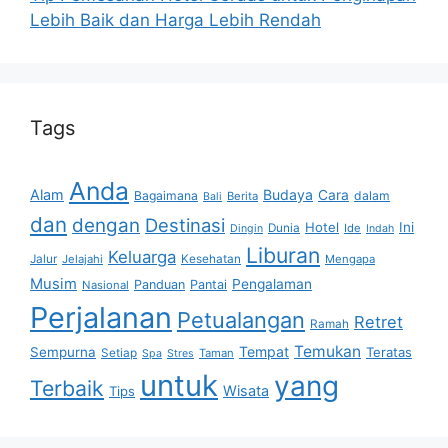
Lebih Baik dan Harga Lebih Rendah
Tags
Anda
Alam
Budaya
Cara
Bagaimana
dalam
Berita
Bali
dan
dengan
Destinasi
Hotel
Ini
Dunia
Ide
Dingin
Indah
Liburan
Keluarga
Jalur
Jelajahi
Kesehatan
Mengapa
Musim
Pengalaman
Panduan
Pantai
Nasional
Perjalanan
Petualangan
Retret
Ramah
Temukan
Tempat
Sempurna
Teratas
Setiap
Taman
Spa
Stres
untuk
yang
Terbaik
Wisata
Tips