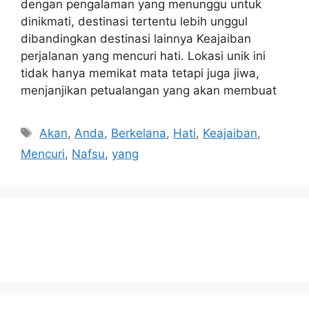
dengan pengalaman yang menunggu untuk
dinikmati, destinasi tertentu lebih unggul
dibandingkan destinasi lainnya Keajaiban
perjalanan yang mencuri hati. Lokasi unik ini
tidak hanya memikat mata tetapi juga jiwa,
menjanjikan petualangan yang akan membuat
Tags
Akan
,
Anda
,
Berkelana
,
Hati
,
Keajaiban
,
Mencuri
,
Nafsu
,
yang