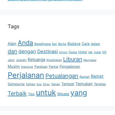
Tags
Anda
Alam
Budaya
Cara
Bagaimana
dalam
Berita
Bali
dan
dengan
Destinasi
Hotel
Ini
Dunia
Ide
Dingin
Indah
Liburan
Keluarga
Jalur
Jelajahi
Kesehatan
Mengapa
Musim
Pengalaman
Panduan
Pantai
Nasional
Perjalanan
Petualangan
Retret
Ramah
Temukan
Tempat
Sempurna
Teratas
Setiap
Taman
Spa
Stres
untuk
yang
Terbaik
Wisata
Tips