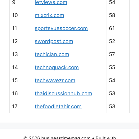
9
letviews.com
54
10
mixcrix.com
58
11
sportsvuesoccer.com
61
12
swordpost.com
52
13
techiclan.com
57
14
technoquack.com
55
15
techwavezr.com
54
16
thaidiscussionhub.com
53
17
thefoodietahir.com
53
© 2026 businesstimemag.com
• Built with