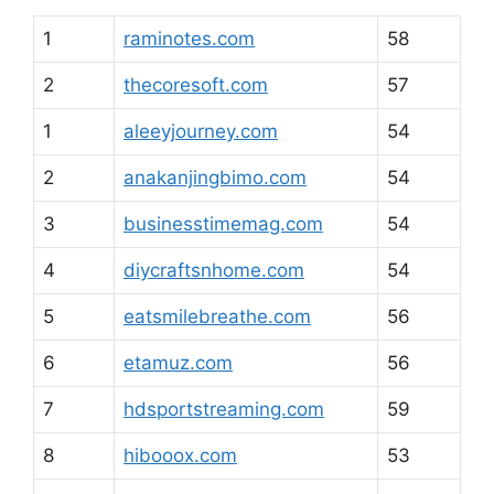
1
raminotes.com
58
2
thecoresoft.com
57
1
aleeyjourney.com
54
2
anakanjingbimo.com
54
3
businesstimemag.com
54
4
diycraftsnhome.com
54
5
eatsmilebreathe.com
56
6
etamuz.com
56
7
hdsportstreaming.com
59
8
hibooox.com
53