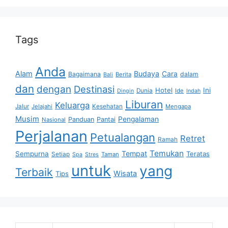
Tags
Anda
Alam
Budaya
Cara
Bagaimana
dalam
Berita
Bali
dan
dengan
Destinasi
Hotel
Ini
Dunia
Ide
Dingin
Indah
Liburan
Keluarga
Jalur
Jelajahi
Kesehatan
Mengapa
Musim
Pengalaman
Panduan
Pantai
Nasional
Perjalanan
Petualangan
Retret
Ramah
Temukan
Tempat
Sempurna
Teratas
Setiap
Taman
Spa
Stres
untuk
yang
Terbaik
Wisata
Tips