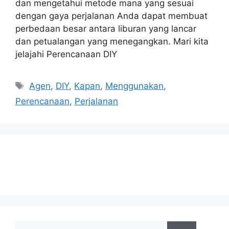
dan mengetahui metode mana yang sesuai
dengan gaya perjalanan Anda dapat membuat
perbedaan besar antara liburan yang lancar
dan petualangan yang menegangkan. Mari kita
jelajahi Perencanaan DIY
Tags
Agen
,
DIY
,
Kapan
,
Menggunakan
,
Perencanaan
,
Perjalanan
Search