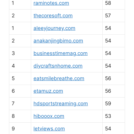
1
raminotes.com
58
2
thecoresoft.com
57
1
aleeyjourney.com
54
2
anakanjingbimo.com
54
3
businesstimemag.com
54
4
diycraftsnhome.com
54
5
eatsmilebreathe.com
56
6
etamuz.com
56
7
hdsportstreaming.com
59
8
hibooox.com
53
9
letviews.com
54