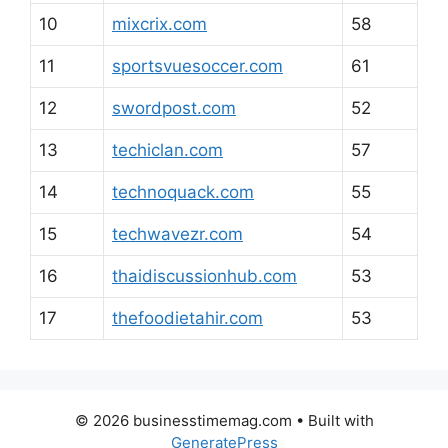
10
mixcrix.com
58
11
sportsvuesoccer.com
61
12
swordpost.com
52
13
techiclan.com
57
14
technoquack.com
55
15
techwavezr.com
54
16
thaidiscussionhub.com
53
17
thefoodietahir.com
53
© 2026 businesstimemag.com
• Built with
GeneratePress