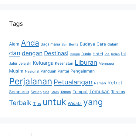
Tags
Anda
Alam
Budaya
Cara
Bagaimana
dalam
Berita
Bali
dan
dengan
Destinasi
Hotel
Ini
Dunia
Ide
Dingin
Indah
Liburan
Keluarga
Jalur
Jelajahi
Kesehatan
Mengapa
Musim
Pengalaman
Panduan
Pantai
Nasional
Perjalanan
Petualangan
Retret
Ramah
Temukan
Tempat
Sempurna
Teratas
Setiap
Taman
Spa
Stres
untuk
yang
Terbaik
Wisata
Tips