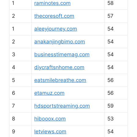
1
raminotes.com
58
2
thecoresoft.com
57
1
aleeyjourney.com
54
2
anakanjingbimo.com
54
3
businesstimemag.com
54
4
diycraftsnhome.com
54
5
eatsmilebreathe.com
56
6
etamuz.com
56
7
hdsportstreaming.com
59
8
hibooox.com
53
9
letviews.com
54