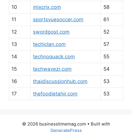
10
mixcrix.com
58
11
sportsvuesoccer.com
61
12
swordpost.com
52
13
techiclan.com
57
14
technoquack.com
55
15
techwavezr.com
54
16
thaidiscussionhub.com
53
17
thefoodietahir.com
53
© 2026 businesstimemag.com
• Built with
GeneratePress