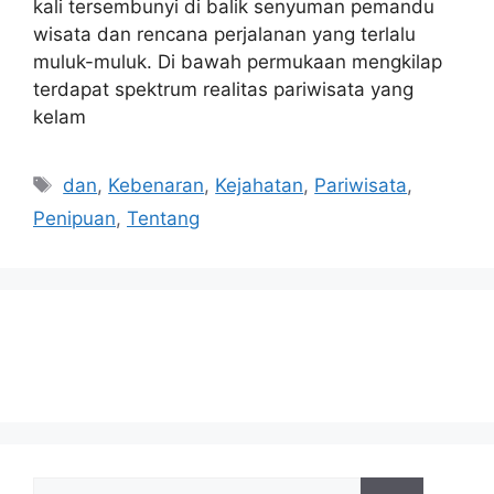
kali tersembunyi di balik senyuman pemandu
wisata dan rencana perjalanan yang terlalu
muluk-muluk. Di bawah permukaan mengkilap
terdapat spektrum realitas pariwisata yang
kelam
Tags
dan
,
Kebenaran
,
Kejahatan
,
Pariwisata
,
Penipuan
,
Tentang
Search