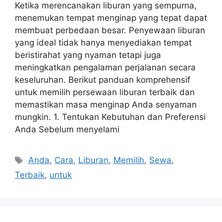
Ketika merencanakan liburan yang sempurna,
menemukan tempat menginap yang tepat dapat
membuat perbedaan besar. Penyewaan liburan
yang ideal tidak hanya menyediakan tempat
beristirahat yang nyaman tetapi juga
meningkatkan pengalaman perjalanan secara
keseluruhan. Berikut panduan komprehensif
untuk memilih persewaan liburan terbaik dan
memastikan masa menginap Anda senyaman
mungkin. 1. Tentukan Kebutuhan dan Preferensi
Anda Sebelum menyelami
Tags
Anda
,
Cara
,
Liburan
,
Memilih
,
Sewa
,
Terbaik
,
untuk