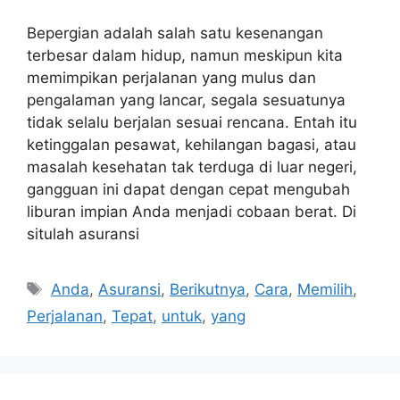
Bepergian adalah salah satu kesenangan
terbesar dalam hidup, namun meskipun kita
memimpikan perjalanan yang mulus dan
pengalaman yang lancar, segala sesuatunya
tidak selalu berjalan sesuai rencana. Entah itu
ketinggalan pesawat, kehilangan bagasi, atau
masalah kesehatan tak terduga di luar negeri,
gangguan ini dapat dengan cepat mengubah
liburan impian Anda menjadi cobaan berat. Di
situlah asuransi
Tags
Anda
,
Asuransi
,
Berikutnya
,
Cara
,
Memilih
,
Perjalanan
,
Tepat
,
untuk
,
yang