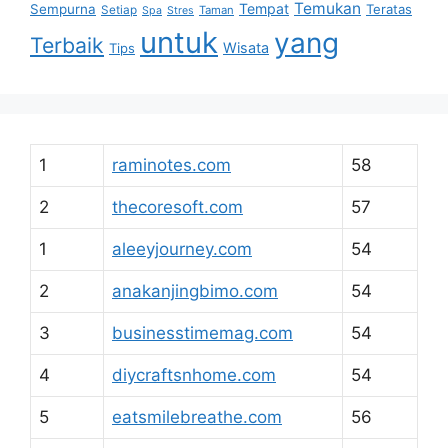
Temukan
Tempat
Sempurna
Teratas
Setiap
Taman
Spa
Stres
untuk
yang
Terbaik
Wisata
Tips
1
raminotes.com
58
2
thecoresoft.com
57
1
aleeyjourney.com
54
2
anakanjingbimo.com
54
3
businesstimemag.com
54
4
diycraftsnhome.com
54
5
eatsmilebreathe.com
56