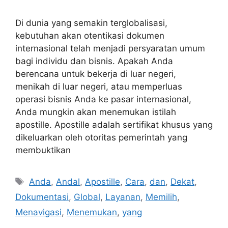
Di dunia yang semakin terglobalisasi,
kebutuhan akan otentikasi dokumen
internasional telah menjadi persyaratan umum
bagi individu dan bisnis. Apakah Anda
berencana untuk bekerja di luar negeri,
menikah di luar negeri, atau memperluas
operasi bisnis Anda ke pasar internasional,
Anda mungkin akan menemukan istilah
apostille. Apostille adalah sertifikat khusus yang
dikeluarkan oleh otoritas pemerintah yang
membuktikan
Tags
Anda
,
Andal
,
Apostille
,
Cara
,
dan
,
Dekat
,
Dokumentasi
,
Global
,
Layanan
,
Memilih
,
Menavigasi
,
Menemukan
,
yang