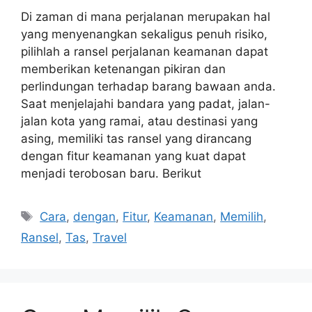
Di zaman di mana perjalanan merupakan hal
yang menyenangkan sekaligus penuh risiko,
pilihlah a ransel perjalanan keamanan dapat
memberikan ketenangan pikiran dan
perlindungan terhadap barang bawaan anda.
Saat menjelajahi bandara yang padat, jalan-
jalan kota yang ramai, atau destinasi yang
asing, memiliki tas ransel yang dirancang
dengan fitur keamanan yang kuat dapat
menjadi terobosan baru. Berikut
Tags
Cara
,
dengan
,
Fitur
,
Keamanan
,
Memilih
,
Ransel
,
Tas
,
Travel