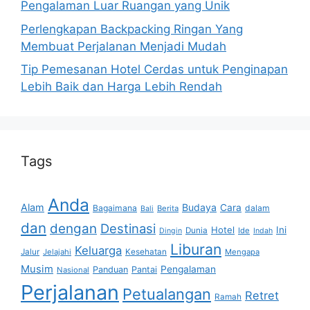
Pengalaman Luar Ruangan yang Unik
Perlengkapan Backpacking Ringan Yang
Membuat Perjalanan Menjadi Mudah
Tip Pemesanan Hotel Cerdas untuk Penginapan
Lebih Baik dan Harga Lebih Rendah
Tags
Anda
Alam
Budaya
Cara
Bagaimana
dalam
Berita
Bali
dan
dengan
Destinasi
Hotel
Ini
Dunia
Ide
Dingin
Indah
Liburan
Keluarga
Jalur
Jelajahi
Kesehatan
Mengapa
Musim
Pengalaman
Panduan
Pantai
Nasional
Perjalanan
Petualangan
Retret
Ramah