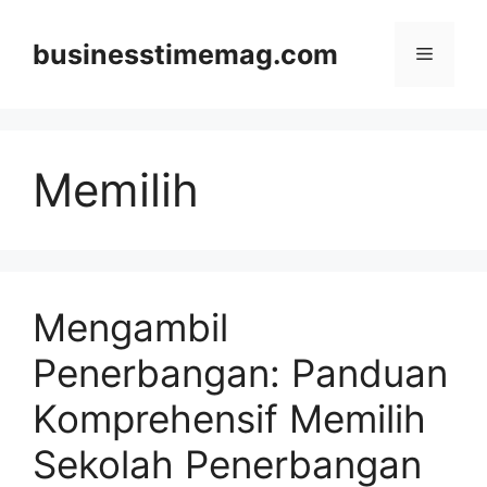
Skip
to
businesstimemag.com
Menu
content
Memilih
Mengambil
Penerbangan: Panduan
Komprehensif Memilih
Sekolah Penerbangan