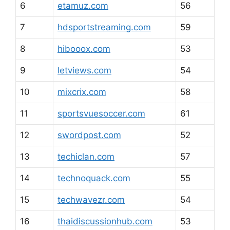
6
etamuz.com
56
7
hdsportstreaming.com
59
8
hibooox.com
53
9
letviews.com
54
10
mixcrix.com
58
11
sportsvuesoccer.com
61
12
swordpost.com
52
13
techiclan.com
57
14
technoquack.com
55
15
techwavezr.com
54
16
thaidiscussionhub.com
53