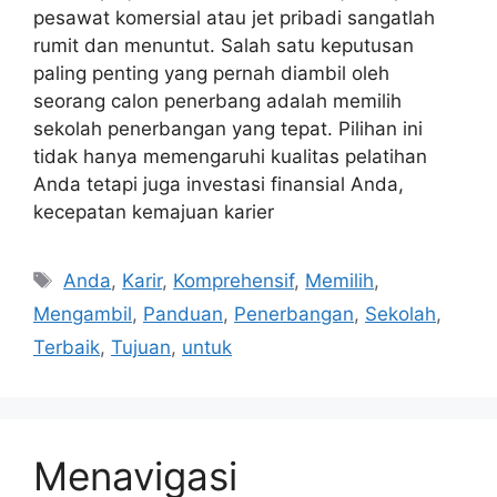
pesawat komersial atau jet pribadi sangatlah
rumit dan menuntut. Salah satu keputusan
paling penting yang pernah diambil oleh
seorang calon penerbang adalah memilih
sekolah penerbangan yang tepat. Pilihan ini
tidak hanya memengaruhi kualitas pelatihan
Anda tetapi juga investasi finansial Anda,
kecepatan kemajuan karier
Tags
Anda
,
Karir
,
Komprehensif
,
Memilih
,
Mengambil
,
Panduan
,
Penerbangan
,
Sekolah
,
Terbaik
,
Tujuan
,
untuk
Menavigasi