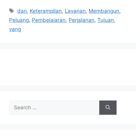
Tags
dan
,
Keterampilan
,
Layanan
,
Membangun
,
Peluang
,
Pembelajaran
,
Perjalanan
,
Tujuan
,
yang
Search
for: