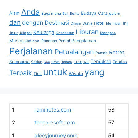
Anda
Alam
Budaya
Cara
Bagaimana
dalam
Berita
Bali
dan
dengan
Destinasi
Hotel
Ini
Dunia
Ide
Dingin
Indah
Liburan
Keluarga
Jalur
Jelajahi
Kesehatan
Mengapa
Musim
Pengalaman
Panduan
Pantai
Nasional
Perjalanan
Petualangan
Retret
Ramah
Temukan
Tempat
Sempurna
Teratas
Setiap
Taman
Spa
Stres
untuk
yang
Terbaik
Wisata
Tips
1
raminotes.com
58
2
thecoresoft.com
57
1
aleeyjourney.com
54