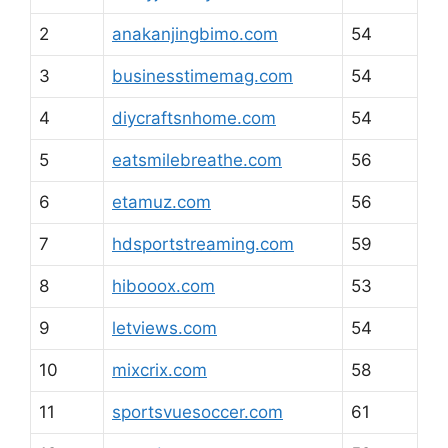
2
anakanjingbimo.com
54
3
businesstimemag.com
54
4
diycraftsnhome.com
54
5
eatsmilebreathe.com
56
6
etamuz.com
56
7
hdsportstreaming.com
59
8
hibooox.com
53
9
letviews.com
54
10
mixcrix.com
58
11
sportsvuesoccer.com
61