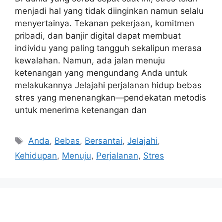
menjadi hal yang tidak diinginkan namun selalu
menyertainya. Tekanan pekerjaan, komitmen
pribadi, dan banjir digital dapat membuat
individu yang paling tangguh sekalipun merasa
kewalahan. Namun, ada jalan menuju
ketenangan yang mengundang Anda untuk
melakukannya Jelajahi perjalanan hidup bebas
stres yang menenangkan—pendekatan metodis
untuk menerima ketenangan dan
Tags
Anda
,
Bebas
,
Bersantai
,
Jelajahi
,
Kehidupan
,
Menuju
,
Perjalanan
,
Stres