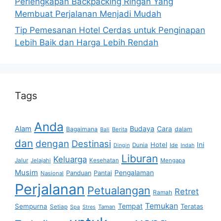
Perlengkapan Backpacking Ringan Yang
Membuat Perjalanan Menjadi Mudah
Tip Pemesanan Hotel Cerdas untuk Penginapan
Lebih Baik dan Harga Lebih Rendah
Tags
Anda
Alam
Budaya
Cara
Bagaimana
dalam
Berita
Bali
dan
dengan
Destinasi
Hotel
Ini
Dunia
Ide
Dingin
Indah
Liburan
Keluarga
Jalur
Jelajahi
Kesehatan
Mengapa
Musim
Pengalaman
Panduan
Pantai
Nasional
Perjalanan
Petualangan
Retret
Ramah
Temukan
Tempat
Sempurna
Teratas
Setiap
Taman
Spa
Stres