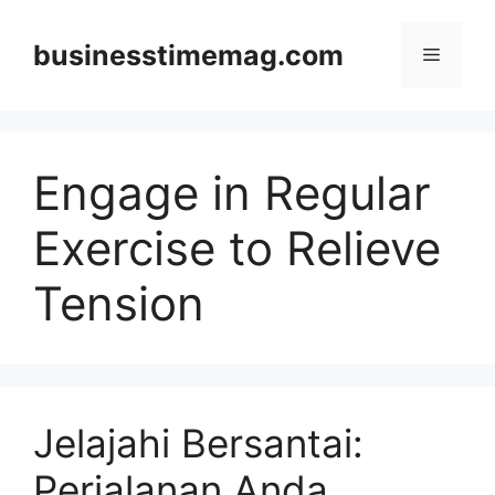
Skip
to
businesstimemag.com
Menu
content
Engage in Regular
Exercise to Relieve
Tension
Jelajahi Bersantai:
Perjalanan Anda