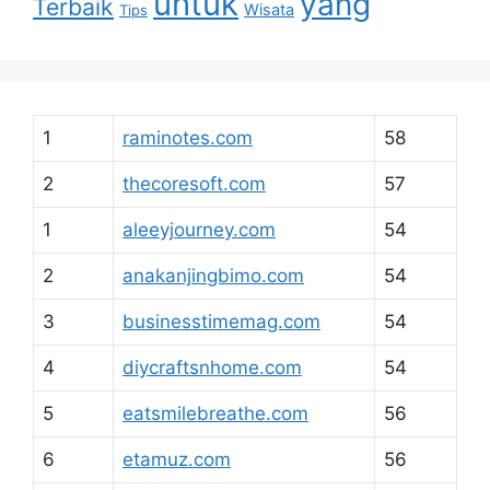
untuk
yang
Terbaik
Wisata
Tips
1
raminotes.com
58
2
thecoresoft.com
57
1
aleeyjourney.com
54
2
anakanjingbimo.com
54
3
businesstimemag.com
54
4
diycraftsnhome.com
54
5
eatsmilebreathe.com
56
6
etamuz.com
56