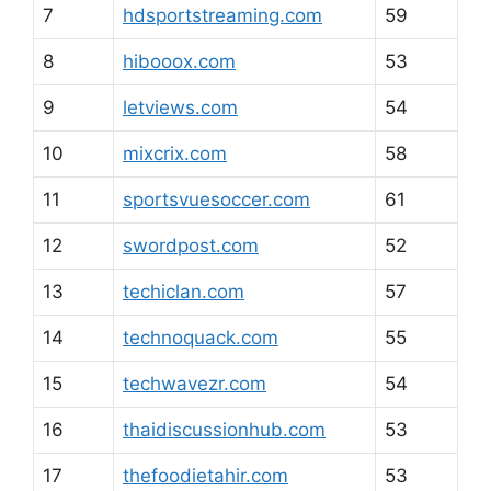
7
hdsportstreaming.com
59
8
hibooox.com
53
9
letviews.com
54
10
mixcrix.com
58
11
sportsvuesoccer.com
61
12
swordpost.com
52
13
techiclan.com
57
14
technoquack.com
55
15
techwavezr.com
54
16
thaidiscussionhub.com
53
17
thefoodietahir.com
53