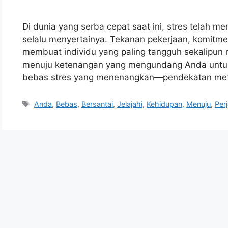
Di dunia yang serba cepat saat ini, stres telah m
selalu menyertainya. Tekanan pekerjaan, komitmen 
membuat individu yang paling tangguh sekalipun
menuju ketenangan yang mengundang Anda untuk 
bebas stres yang menenangkan—pendekatan met
Tags
Anda
,
Bebas
,
Bersantai
,
Jelajahi
,
Kehidupan
,
Menuju
,
Per