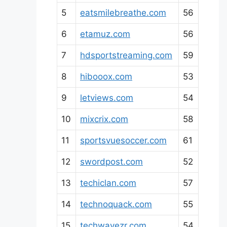
5
eatsmilebreathe.com
56
6
etamuz.com
56
7
hdsportstreaming.com
59
8
hibooox.com
53
9
letviews.com
54
10
mixcrix.com
58
11
sportsvuesoccer.com
61
12
swordpost.com
52
13
techiclan.com
57
14
technoquack.com
55
15
techwavezr.com
54