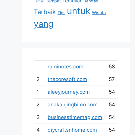
Temukan
Tempat
Teratas
Taman
untuk
Terbaik
Wisata
Tips
yang
1
raminotes.com
58
2
thecoresoft.com
57
1
aleeyjourney.com
54
2
anakanjingbimo.com
54
3
businesstimemag.com
54
4
diycraftsnhome.com
54