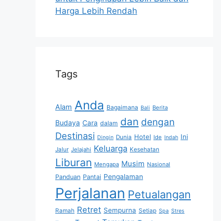
Harga Lebih Rendah
Tags
Anda
Alam
Bagaimana
Berita
Bali
dan
dengan
Budaya
Cara
dalam
Destinasi
Hotel
Ini
Dunia
Ide
Dingin
Indah
Keluarga
Jalur
Jelajahi
Kesehatan
Liburan
Musim
Mengapa
Nasional
Pengalaman
Panduan
Pantai
Perjalanan
Petualangan
Retret
Sempurna
Ramah
Setiap
Spa
Stres