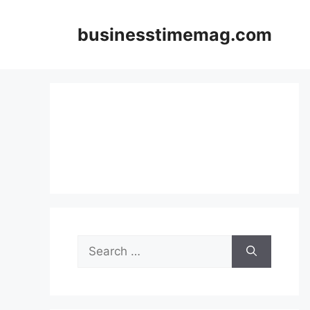
Skip
to
businesstimemag.com
content
Search
for: