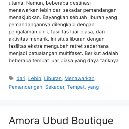
utama. Namun, beberapa destinasi
menawarkan lebih dari sekadar pemandangan
menakjubkan. Bayangkan sebuah liburan yang
pemandangannya dilengkapi dengan
pengalaman unik, fasilitas luar biasa, dan
aktivitas menarik. Ini situs liburan dengan
fasilitas ekstra mengubah retret sederhana
menjadi petualangan multifaset. Berikut adalah
beberapa tempat luar biasa yang daya tariknya
Tags
dari
,
Lebih
,
Liburan
,
Menawarkan
,
Pemandangan
,
Sekadar
,
Tempat
,
yang
Amora Ubud Boutique