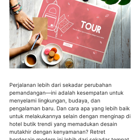
Perjalanan lebih dari sekadar perubahan
pemandangan—ini adalah kesempatan untuk
menyelami lingkungan, budaya, dan
pengalaman baru. Dan cara apa yang lebih baik
untuk melakukannya selain dengan menginap di
hotel butik trendi yang memadukan desain
mutakhir dengan kenyamanan? Retret
berdesain modern ini lebih dari sekadar tempat