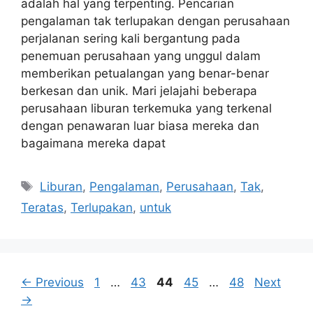
adalah hal yang terpenting. Pencarian
pengalaman tak terlupakan dengan perusahaan
perjalanan sering kali bergantung pada
penemuan perusahaan yang unggul dalam
memberikan petualangan yang benar-benar
berkesan dan unik. Mari jelajahi beberapa
perusahaan liburan terkemuka yang terkenal
dengan penawaran luar biasa mereka dan
bagaimana mereka dapat
Tags
Liburan
,
Pengalaman
,
Perusahaan
,
Tak
,
Teratas
,
Terlupakan
,
untuk
Page
Page
Page
Page
Page
←
Previous
1
…
43
44
45
…
48
Next
→