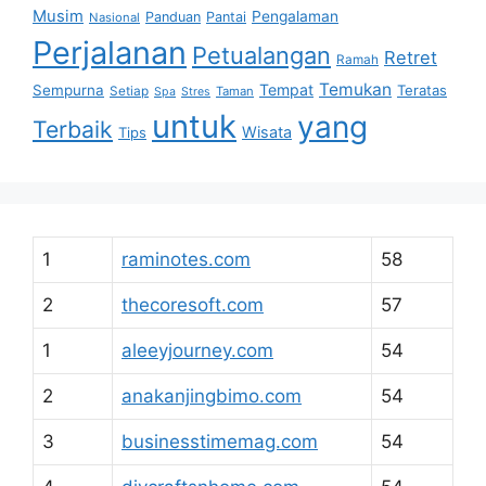
Musim
Pengalaman
Panduan
Pantai
Nasional
Perjalanan
Petualangan
Retret
Ramah
Temukan
Tempat
Sempurna
Teratas
Setiap
Taman
Spa
Stres
untuk
yang
Terbaik
Wisata
Tips
1
raminotes.com
58
2
thecoresoft.com
57
1
aleeyjourney.com
54
2
anakanjingbimo.com
54
3
businesstimemag.com
54