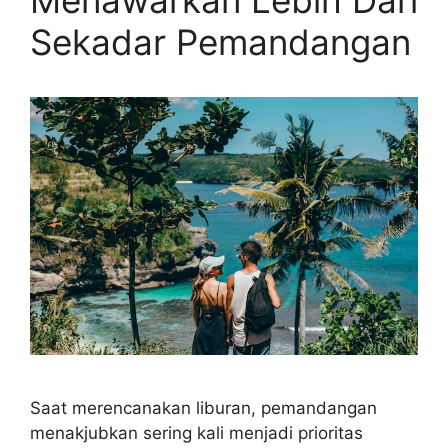
Sekadar Pemandangan
Saat merencanakan liburan, pemandangan
menakjubkan sering kali menjadi prioritas