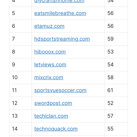
4
diycraftsnhome.com
54
5
eatsmilebreathe.com
56
6
etamuz.com
56
7
hdsportstreaming.com
59
8
hibooox.com
53
9
letviews.com
54
10
mixcrix.com
58
11
sportsvuesoccer.com
61
12
swordpost.com
52
13
techiclan.com
57
14
technoquack.com
55