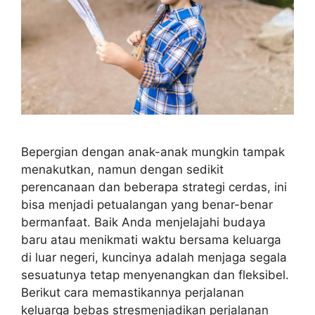
Bepergian dengan anak-anak mungkin tampak
menakutkan, namun dengan sedikit
perencanaan dan beberapa strategi cerdas, ini
bisa menjadi petualangan yang benar-benar
bermanfaat. Baik Anda menjelajahi budaya
baru atau menikmati waktu bersama keluarga
di luar negeri, kuncinya adalah menjaga segala
sesuatunya tetap menyenangkan dan fleksibel.
Berikut cara memastikannya perjalanan
keluarga bebas stresmenjadikan perjalanan