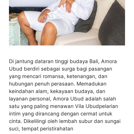
Di jantung dataran tinggi budaya Bali, Amora
Ubud berdiri sebagai surga bagi pasangan
yang mencari romansa, ketenangan, dan
hubungan penuh perasaan. Memadukan
keindahan alam, kekayaan budaya, dan
layanan personal, Amora Ubud adalah salah
satu yang paling menawan Vila Ubudpelarian
intim yang dirancang dengan cermat untuk
cinta. Dikelilingi oleh lembah subur dan sungai
suci, tempat peristirahatan